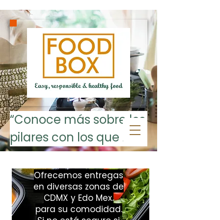
“Conoce más sobre los 
pilares con los que 
opera FOOD BOX: 
Nutrición, Alimentos, 
Ofrecemos entregas
en diversas zonas de
Medio Ambiente, 
CDMX y Edo Mex.
Practicidad, Economía 
para su comodidad.