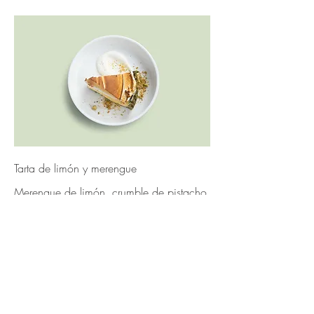
Tarta de limón y merengue
Merengue de limón, crumble de pistacho,
servido con crema chantillí
Frutos secos
$5.50