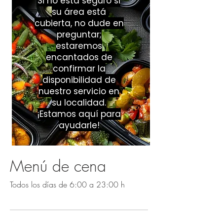
Si no está seguro si
y Confianza”
su área está
cubierta, no dude en
preguntar;
estaremos
encantados de
confirmar la
disponibilidad de
nuestro servicio en
su localidad.
¡Estamos aquí para
ayudarle!
Menú de cena
Todos los días de 6:00 a 23:00 h