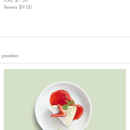
Pollo
$7.50
Ternera
$9.00
 pastelero