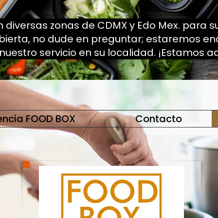
 diversas zonas de CDMX y Edo Mex. para su
ubierta, no dude en preguntar; estaremos e
 nuestro servicio en su localidad. ¡Estamos a
encia FOOD BOX
Contacto