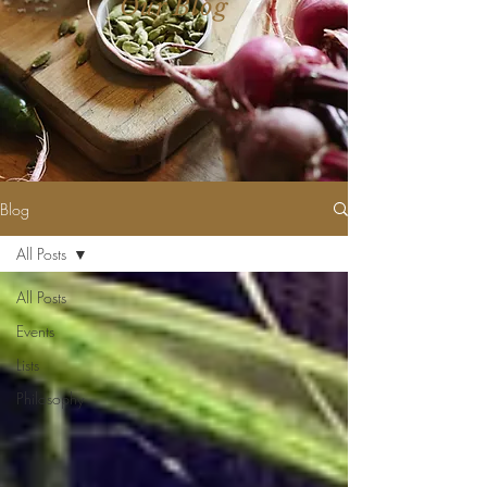
Our Blog
Blog
All Posts
All Posts
Events
Lists
Philosophy