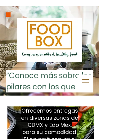
“Conoce más sobre los 
pilares con los que 
opera FOOD BOX: 
Nutrición, Alimentos, 
Ofrecemos entregas
en diversas zonas de
Medio Ambiente, 
CDMX y Edo Mex.
Practicidad, Economía 
para su comodidad.