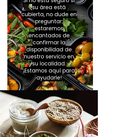
Si no está seguro si
y Confianza”
su área está
cubierta, no dude en
preguntar;
estaremos
encantados de
confirmar la
disponibilidad de
nuestro servicio en
su localidad.
¡Estamos aquí para
ayudarle!